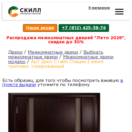
9 магазинов
Ката
Наши акции
+7 (812) 425-38-74
това
Распродажа межкомнатных дверей "Лето 2026",
скидки до 30%
Наш
Н
Двери
/
Межкомнатные двери
/
Выбрать
межкомнатные двери
/
Межкомнатные двери
модерн
/
Арт Деко Стайл Спация-2 венге
акци
п
триплекс тонированный
Есть образец, для того чтобы посмотреть вживую
Гара
в
Д
Н
пункте выдачи
уточните по телефону
и
п
возв
Д
Как
С
О