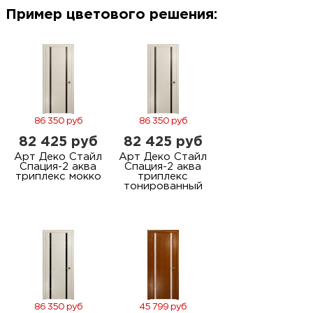
м
Пример цветового решения:
Н
о
Н
86 350 руб
86 350 руб
82 425 руб
82 425 руб
р
Арт Деко Стайл
Арт Деко Стайл
Спация-2 аква
Спация-2 аква
триплекс мокко
триплекс
тонированный
Н
п
д
86 350 руб
45 799 руб