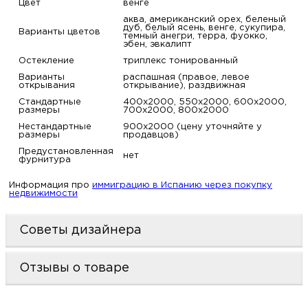
Цвет
венге
аква, американский орех, беленый
дуб, белый ясень, венге, сукупира,
Варианты цветов
темный анегри, терра, фуокко,
эбен, эвкалипт
Остекление
триплекс тонированный
Варианты
распашная (правое, левое
открывания
открывание), раздвижная
Стандартные
400х2000, 550х2000, 600х2000,
размеры
700х2000, 800х2000
Нестандартные
900х2000 (цену уточняйте у
размеры
продавцов)
Предустановленная
нет
фурнитура
Информация про
иммиграцию в Испанию через покупку
недвижимости
Советы дизайнера
Отзывы о товаре