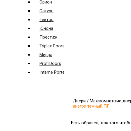
Орион
Сатурн
Гектор
Юнона
Престиж
Triplex Doors
Мирра
ProfilDoors
Interne Porte
Двери
/
Межкомнатные две
анегри темный ПГ
Есть образец, для того что