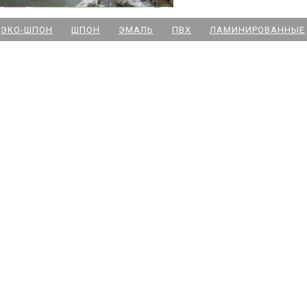
м. Новочеркасская
ЭКО-ШПОН
ШПОН
ЭМАЛЬ
ПВХ
ЛАМИНИРОВАННЫЕ
м. Парк Победы
м. Озерки - двери
м. Комендантский пр
м. Озерки -паркет
м. Ладожская
м. Улица Дыбенко
м. Московская
м. Ленинский пр