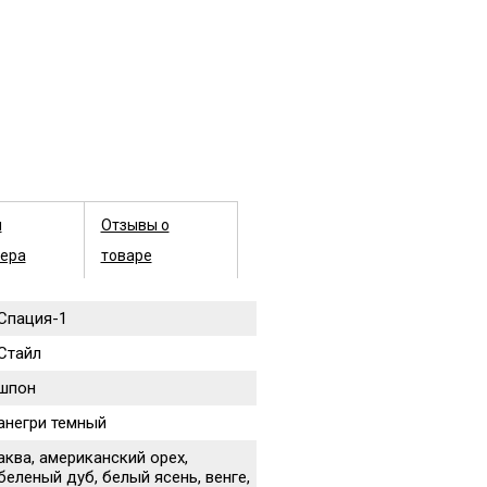
ы
Отзывы о
ера
товаре
Спация-1
Стайл
шпон
анегри темный
аква, американский орех,
беленый дуб, белый ясень, венге,