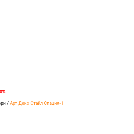
30%
ерн
/
Арт Деко Стайл Спация-1