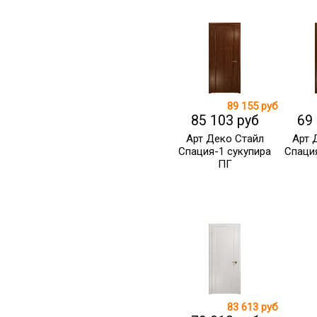
89 155 руб
85 103 руб
69
Арт Деко Стайл
Арт 
Спация-1 сукупира
Спаци
ПГ
83 613 руб