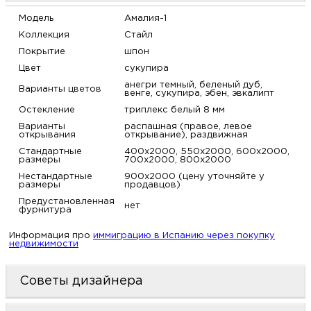
Модель
Амалия-1
Коллекция
Стайл
Покрытие
шпон
Цвет
сукупира
анегри темный, беленый дуб,
Варианты цветов
венге, сукупира, эбен, эвкалипт
Остекление
триплекс белый 8 мм
Варианты
распашная (правое, левое
открывания
открывание), раздвижная
Стандартные
400х2000, 550х2000, 600х2000,
размеры
700х2000, 800х2000
Нестандартные
900х2000 (цену уточняйте у
размеры
продавцов)
Предустановленная
нет
фурнитура
Информация про
иммиграцию в Испанию через покупку
недвижимости
Советы дизайнера