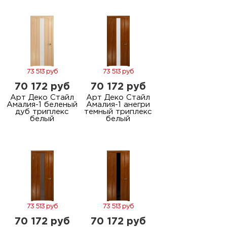
м
Н
о
73 513 руб
73 513 руб
70 172 руб
70 172 руб
Н
Арт Деко Стайл
Арт Деко Стайл
Амалия-1 беленый
Амалия-1 анегри
р
дуб триплекс
темный триплекс
белый
белый
Н
п
д
73 513 руб
73 513 руб
70 172 руб
70 172 руб