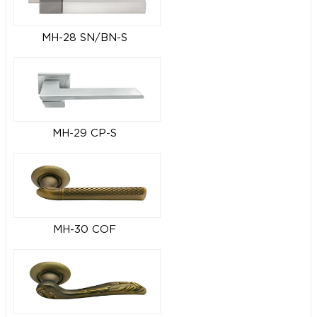
MH-28 SN/BN-S
MH-29 CP-S
MH-30 COF