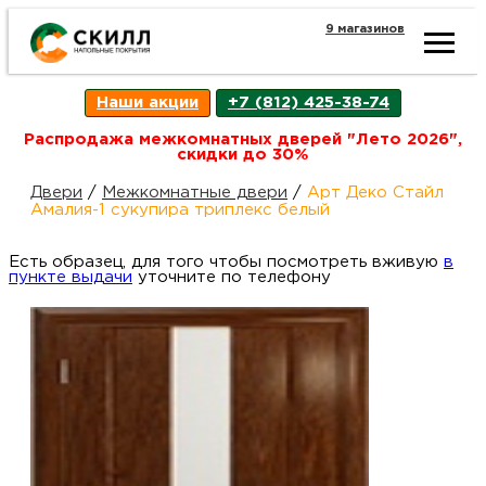
9 магазинов
Ката
Наши акции
+7 (812) 425-38-74
това
Распродажа межкомнатных дверей "Лето 2026",
скидки до 30%
Наш
Н
Двери
/
Межкомнатные двери
/
Арт Деко Стайл
Амалия-1 сукупира триплекс белый
акци
п
Есть образец, для того чтобы посмотреть вживую
в
пункте выдачи
уточните по телефону
Гара
Д
Н
и
п
возв
Д
Как
С
О