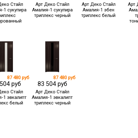
Деко Стайл
Арт Деко Стайл
Арт Деко Стайл
Арт 
я-1 сукупира
Амалия-1 сукупира
Амалия-1 эбен
Ама
риплекс
триплекс черный
триплекс белый
т
ированный
тон
87 480 руб
87 480 руб
 504 руб
83 504 руб
Деко Стайл
Арт Деко Стайл
-1 эвкалипт
Амалия-1 эвкалипт
лекс белый
триплекс черный