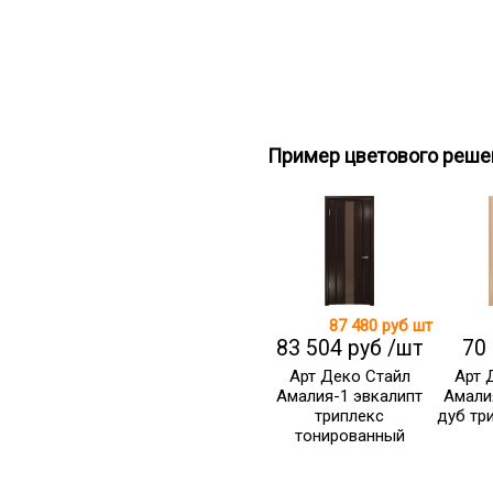
Пример цветового реше
87 480 руб
шт
83 504 руб /шт
70
Арт Деко Стайл
Арт 
Амалия-1 эвкалипт
Амали
триплекс
дуб тр
тонированный