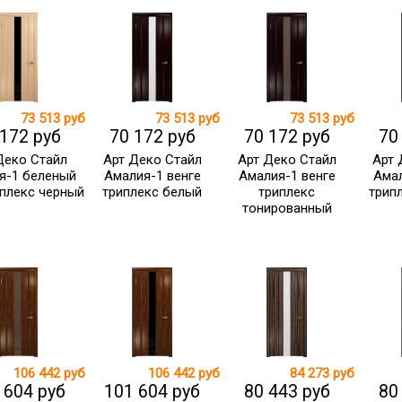
73 513 руб
73 513 руб
73 513 руб
 172 руб
70 172 руб
70 172 руб
70
Деко Стайл
Арт Деко Стайл
Арт Деко Стайл
Арт 
я-1 беленый
Амалия-1 венге
Амалия-1 венге
Амал
иплекс черный
триплекс белый
триплекс
трип
тонированный
106 442 руб
106 442 руб
84 273 руб
 604 руб
101 604 руб
80 443 руб
80