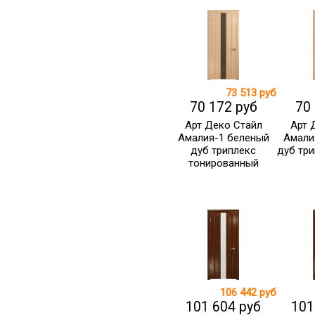
73 513 руб
70 172 руб
70
Арт Деко Стайл
Арт 
Амалия-1 беленый
Амали
дуб триплекс
дуб тр
тонированный
106 442 руб
101 604 руб
101