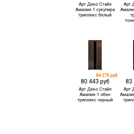
Арт Деко Стайл
Арт 
Амалия-1 сукупира
Амали
триплекс белый
т
тон
84 273 руб
80 443 руб
83
Арт Деко Стайл
Арт 
Амалия-1 эбен
Амалия
триплекс черный
трип