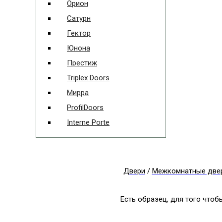
Орион
Сатурн
Гектор
Юнона
Престиж
Triplex Doors
Мирра
ProfilDoors
Interne Porte
Двери
/
Межкомнатные две
Есть образец, для того что