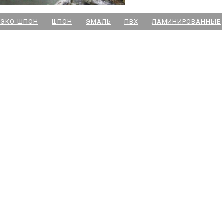
м. Новочеркасская
ЭКО-ШПОН
ШПОН
ЭМАЛЬ
ПВХ
ЛАМИНИРОВАННЫЕ
м. Парк Победы
м. Озерки - двери
м. Комендантский пр
м. Озерки -паркет
м. Ладожская
м. Улица Дыбенко
м. Московская
м. Ленинский пр