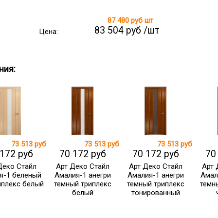
87 480 руб
шт
83 504 руб /шт
Цена:
ния:
73 513 руб
73 513 руб
73 513 руб
 172 руб
70 172 руб
70 172 руб
70
Деко Стайл
Арт Деко Стайл
Арт Деко Стайл
Арт 
я-1 беленый
Амалия-1 анегри
Амалия-1 анегри
Амал
иплекс белый
темный триплекс
темный триплекс
темн
белый
тонированный