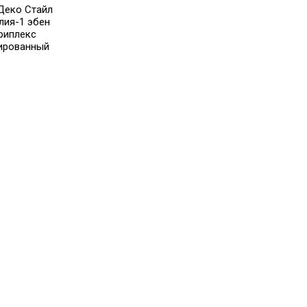
Деко Стайл
лия-1 эбен
риплекс
ированный