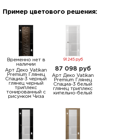
м
Пример цветового решения:
Н
о
Н
Временно нет в
91 245 руб
наличии
р
87 098 руб
Арт Деко Vatikan
Premium Глянец
Арт Деко Vatikan
Спациа-3 черный
Premium Глянец
глянец черный
Н
Спациа-3 белый
триплекс
глянец триплекс
тонированный с
кипельно-белый
рисунком Чиза
п
д