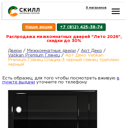
9 магазинов
Ката
Наши акции
+7 (812) 425-38-74
това
Распродажа межкомнатных дверей "Лето 2026",
скидки до 30%
Наш
Н
Двери
/
Межкомнатные двери
/
Арт Деко
/
Vatikan Premium Глянец
/
Арт Деко Vatikan
Premium Глянец Спациа-3 черный глянец триплекс
акци
п
черный
Есть образец, для того чтобы посмотреть вживую
Гара
в
Д
Н
пункте выдачи
уточните по телефону
и
п
возв
Д
Как
С
О