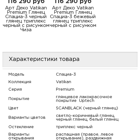
116 290 руб
116 290 руб
Арт Деко Vatikan
Арт Деко Vatikan
Premium Глянец
Premium Глянец
Спациа-3 черный
Спациа-3 бежевый
глянец триплекс
глянец триплекс
черный с рисунком
черный с рисунком
Чиза
Характеристики товара
Модель
Спациа-3
Коллекция
Vatikan
Серия
Premium
глянцевое лакокрасочное
Покрытие
покрытие Uptech
Цвет
SCANBLACK (черный глянец)
светло-коричневый глянец,
Варианты цветов
черный глянец, белый глянец
Остекление
триплекс черный
Варианты
распашная (правое, левое
открывания
открывание), раздвижная