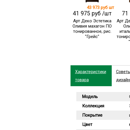
43 973 руб
шт
41 975 руб /шт
71
Арт Деко Эстетика
Арт Д
Оливия махагон ПО
Оли
тонированное, рис.
итал
"Грейс"
тониро
Характеристики
Совет
товара
дизайн
Модель
Коллекция
Покрытие
Цвет