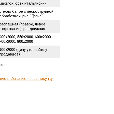
махагон, орех итальянский
стекло белое с пескоструйной
обработкой, рис. "Грейс"
распашная (правое, левое
открывание), раздвижная
400х2000, 550х2000, 600х2000,
700х2000, 800х2000
900х2000 (цену уточняйте у
продавцов)
нет
цию в Испанию через покупку