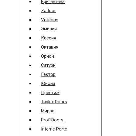
Бригантина
Zadoor
Velldoris
Эмилия
Кассия
Октавия
Орион
Сатурн
Гектор
Юнона
Престиж
Triplex Doors
Мирра
ProfilDoors
Interne Porte