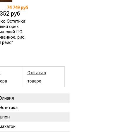
74 749 руб
 352 руб
еко Эстетика
вия орех
ьянский ПО
ванное, рис.
"Грейс"
ы
Отзывы о
ера
товаре
Оливия
Эстетика
шпон
махагон