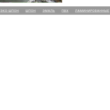
м. Новочеркасская
ЭКО-ШПОН
ШПОН
ЭМАЛЬ
ПВХ
ЛАМИНИРОВАННЫЕ
м. Парк Победы
м. Озерки - двери
м. Комендантский пр
м. Озерки -паркет
м. Ладожская
м. Улица Дыбенко
м. Московская
м. Ленинский пр